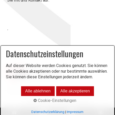
Sie mit uns Kontakt auf.
.
Datenschutzeinstellungen
Auf dieser Website werden Cookies genutzt. Sie können
alle Cookies akzeptieren oder nur bestimmte auswählen.
Sie können diese Einstellungen jederzeit ändern.
Alle ablehnen
Alle akzeptieren
Cookie-Einstellungen
Datenschutz
Impressum
Kontakt
© 2024 AWO BV Neuwied
Datenschutzerklärung
|
Impressum