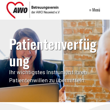
≡ Menü
Patientenverfüg
ung
Ihr wichtigstes Instrument Ihren
Patientenwillen zu übermitteln.